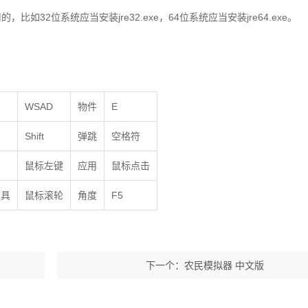
32位系统应当安装jre32.exe，64位系统应当安装jre64.exe。
WSAD
物件
E
Shift
弹跳
空格符
鼠标左键
应用
鼠标点击
道具
鼠标滚轮
角度
F5
下一个：
农民模拟器 中文版