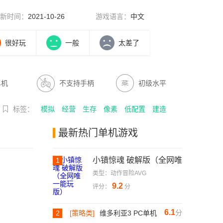
新时间：
2021-10-26
游戏语言：
中文
很好玩
一般
太差了
单机
不支持手柄
初级水平
标签：
模拟
经营
生存
像素
低配置
建造
最新热门单机游戏
小镇惊魂 破解版（全网唯
1
一能玩版）
类型：动作冒险AVG
9.2
评分：
分
6.1
分
2
[策略类]
维多利亚3 PC单机
破解版