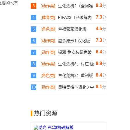
重要的也有
9.3
分
3
[动作类]
生化危机2（全网唯
一破解版内附里昂
克莱尔双版本）
7.3
分
4
[体育类]
FIFA23（已破解内
附说明）
4.5
分
5
[角色类]
幸福管家汉化版
7.3
分
6
[动作类]
虐杀原形1 汉化版
6.4
分
7
[动作类]
镇邪 免安装绿色破
解版
9.9
分
8
[动作类]
生化危机8：村庄 破
解版
8.4
分
9
[角色类]
生化危机2：重制版
破解版
8.1
分
10
[动作类]
奥特曼格斗进化3 中
文版
热门资源