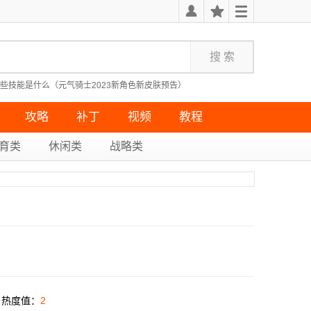
些技能是什么（元气骑士2023新角色新皮肤预告）
教学指南）
隐藏成就无果的远征攻略）
死亡细胞最受欢迎的几种武器）
攻略
补丁
视频
教程
育类
休闲类
战略类
热度值：
2