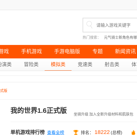
热门搜索：
元气骑士新角色有哪
英雄联盟怎么走a（无改键走A
原神无果的远征成就如何完成（
重生细胞十大神器有哪些（盘点
游戏
手机游戏
手游电脑版
专题
新闻资讯
扮演类
冒险类
模拟类
竞速类
射击类
体
正式版
我的世界1.6正式版
坐骑升级 加入全新升级材料和肌肤包
18222
单机游戏排行榜
查看全榜
排名：
(总榜)