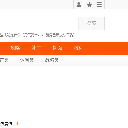
些技能是什么（元气骑士2023新角色新皮肤预告）
教学指南）
隐藏成就无果的远征攻略）
死亡细胞最受欢迎的几种武器）
攻略
补丁
视频
教程
育类
休闲类
战略类
热度值：
1