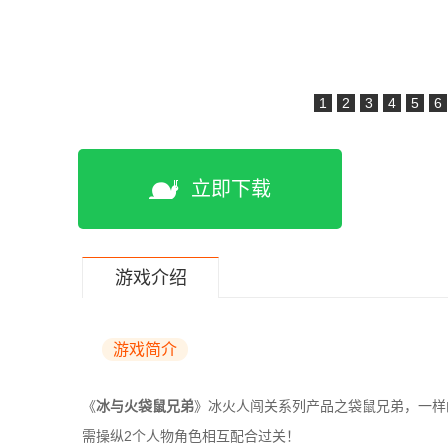
1
2
3
4
5
6
立即下载
游戏介绍
游戏简介
《
冰与火袋鼠兄弟
》冰火人闯关系列产品之袋鼠兄弟，一样
需操纵2个人物角色相互配合过关！