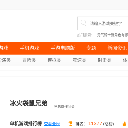
热门搜索：
元气骑士新角色有哪
英雄联盟怎么走a（无改键走A
原神无果的远征成就如何完成（
重生细胞十大神器有哪些（盘点
游戏
手机游戏
手游电脑版
专题
新闻资讯
扮演类
冒险类
模拟类
竞速类
射击类
体
冰火袋鼠兄弟
兄弟协作闯关
11377
单机游戏排行榜
查看全榜
排名：
(总榜)