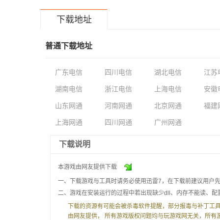
下载地址
普通下载地址
广东电信
四川电信
湖北电信
江苏
湖南电信
浙江电信
上海电信
安徽
山东网通
河南网通
北京网通
福建
上海网通
四川网通
广州网通
下载说明
本游戏由网友提供下载
一、下载游戏与工具时请务必使用迅雷7，在下载前建议用户
二、游戏在安装运行的过程中若出现缺少dll、内存不能读、
下载的资源有可能会被杀毒软件提醒，部分报毒与补丁工具
由网友提供， 所有游戏版权问题均与玩游戏网无关，所有