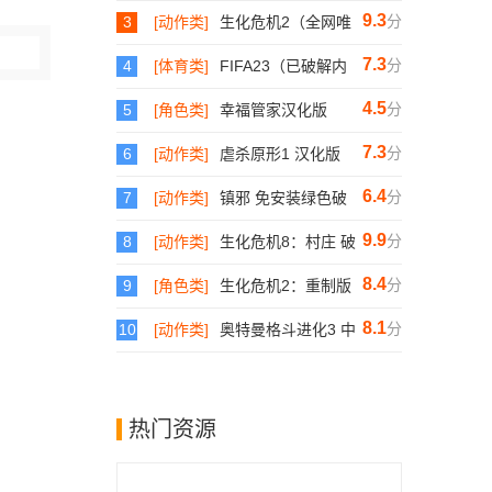
9.3
分
3
[动作类]
生化危机2（全网唯
一破解版内附里昂
克莱尔双版本）
7.3
分
4
[体育类]
FIFA23（已破解内
附说明）
4.5
分
5
[角色类]
幸福管家汉化版
7.3
分
6
[动作类]
虐杀原形1 汉化版
6.4
分
7
[动作类]
镇邪 免安装绿色破
解版
9.9
分
8
[动作类]
生化危机8：村庄 破
解版
8.4
分
9
[角色类]
生化危机2：重制版
破解版
8.1
分
10
[动作类]
奥特曼格斗进化3 中
文版
热门资源