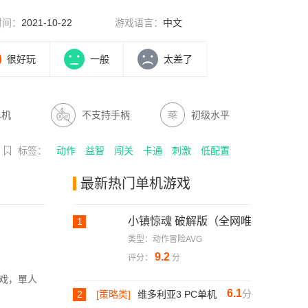
时间：
2021-10-22
游戏语言：
中文
很好玩
一般
太差了
单机
不支持手柄
初级水平
标签：
动作
益智
闯关
卡通
刺激
低配置
最新热门单机游戏
小镇惊魂 破解版（全网唯
1
一能玩版）
类型：动作冒险AVG
9.2
评分：
分
戏，單人
6.1
分
2
[策略类]
维多利亚3 PC单机
破解版