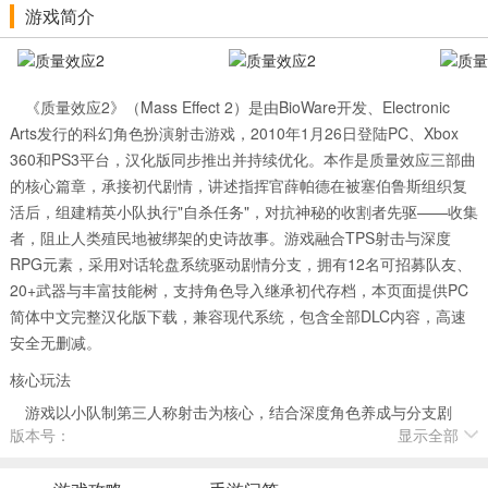
游戏简介
《质量效应2》（Mass Effect 2）是由BioWare开发、Electronic
Arts发行的科幻角色扮演射击游戏，2010年1月26日登陆PC、Xbox
360和PS3平台，汉化版同步推出并持续优化。本作是质量效应三部曲
的核心篇章，承接初代剧情，讲述指挥官薛帕德在被塞伯鲁斯组织复
活后，组建精英小队执行"自杀任务"，对抗神秘的收割者先驱——收集
者，阻止人类殖民地被绑架的史诗故事。游戏融合TPS射击与深度
RPG元素，采用对话轮盘系统驱动剧情分支，拥有12名可招募队友、
20+武器与丰富技能树，支持角色导入继承初代存档，本页面提供PC
简体中文完整汉化版下载，兼容现代系统，包含全部DLC内容，高速
安全无删减。
核心玩法
游戏以小队制第三人称射击为核心，结合深度角色养成与分支剧
版本号：
显示全部
情，玩家将扮演薛帕德，探索银河系，招募队友，完成忠诚任务，最
终挑战收集者基地。