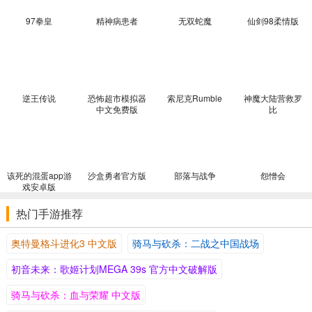
游戏特色亮点
97拳皇
精神病患者
无双蛇魔
仙剑98柔情版
角色驱动的叙事巅峰
：12名队友刻画立体，忠诚任务剧情紧凑感
人，被视为BioWare角色塑造的标杆之作，每个决定都影响角色命运
与最终结局。
完美融合RPG与TPS
：战斗系统大幅优化，取消弹药包改为热能弹
逆王传说
恐怖超市模拟器
索尼克Rumble
神魔大陆营救罗
匣，加入掩体机制，同时保留深度技能树与角色养成，兼顾射击快感
中文免费版
比
与角色扮演深度。
存档继承系统
：支持导入初代存档，保留角色外貌、职业、剧情选
择与人际关系，让三部曲故事线无缝衔接，增强沉浸感。
该死的混蛋app游
多结局分支设计
：最终"自杀任务"的存活率取决于队友忠诚度、飞船
沙盒勇者官方版
部落与战争
怨憎会
戏安卓版
升级与任务顺序，最多可达10种不同结局，重玩价值极高。
热门手游推荐
沉浸式科幻世界观
：构建了包含多个外星种族、政治势力与文化背
景的银河系，通过对话、文件与环境叙事展现，细节丰富，代入感极
奥特曼格斗进化3 中文版
骑马与砍杀：二战之中国战场
强。
初音未来：歌姬计划MEGA 39s 官方中文破解版
配置要求
配置项
最低配置
推荐配置
骑马与砍杀：血与荣耀 中文版