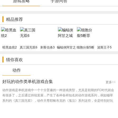
游戏攻略
手游问答
小队作战系统
： 最多携带2名队友出战，12名队员各有独特技能与
战斗风格，如克罗根战士的狂怒、奎利工程师的无人机、人类异能者
的奇点等； 支持战术暂停（指挥官视角），可实时下达指令、切换技
精品推荐
能、标记目标，兼顾即时战斗与策略规划； 职业系统包含战士、异能
者、工程师、先锋、渗透者、哨兵六大类，各有专属技能树与武器权
限，加点至4级可解锁质变分支。
剧情与角色互动
： 对话轮盘系统提供楷模/叛逆双路线选择，影响角
暗黑血统2
色关系、任务结果与最终结局； 12个深度忠诚任务，揭示队友背景故
真三国无双6
刺客信条3
蝙蝠侠阿甘之
细胞分裂5断
波斯王子5
城
罪
事，提升忠诚度，直接影响最终任务存活率； 支持与多名队友发展浪
猜你喜欢
漫关系，解锁专属剧情与对话，增强角色羁绊。
银河探索与任务
： 驾驶诺曼底SR-2穿梭银河系，扫描星球收集资
动作
源，发现支线任务与隐藏剧情； 主线围绕招募队员、完成忠诚任务、
升级飞船三大阶段展开，最终挑战收集者基地； 飞船升级系统影响最
好玩的动作类单机游戏合集
更多>>
终任务成功率，需平衡资源分配，强化护盾、武器与生命维持系统。
动作游戏是单机游戏中一个十分普遍的一种游戏类型，尤其是初期的FC时代就会
武器与装备
： 收录20+种银河系武器，分突击步枪、霰弹枪、狙击
有很多了，之后通过持续发展，产生了各种各样知名的动作游戏系列，例如锄草
枪、手枪四大类，支持配件自定义； 新增重武器系统，如粒子炮、导
系列的《真三国无双》，动作天尊耶稣布克的《鬼泣》系列这些，全是特别好玩
儿的动作游戏，小编将这种好玩儿的动作游戏归纳，喜爱的游戏玩家可以下载！...
弹发射器，可瞬间扭转战局，弹药有限需谨慎使用； 护甲系统提供防
御加成与外观自定义，可收集稀有材料打造传奇装备。