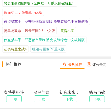
Windows XP SP3 / Vis
恶灵附身2破解版（全网唯一可以玩的破解版）
操作系统
Windows 10/11 64位
ta SP1 / Windows 7
假面骑士：巅峰乱斗pc版
Intel Core 2 Duo 1.8G
Intel Core 2 Quad 2.6
侠盗猎车手：圣安地列斯重制版 免安装绿色中文破解版
处理器
Hz / AMD Athlon 64 X
GHz / AMD Phenom II
骑马与砍杀：风云三国2.8 中文版
黄昏小圆
2 3800+
X4 940
侠盗猎车手：罪恶都市重制版 免安装绿色中文破解版
XP 1GB / Vista/Win7 2
超奥特曼之战4
旺达与巨像PC重制版
内存
4GB RAM
GB
热门推荐
NVIDIA GeForce 6800
NVIDIA GeForce GTX
最热排行
评分最高
显卡
256MB / ATI Radeon
460 / AMD Radeon H
X1600 Pro
D 6850 1GB
存储空间
15GB可用空间
22GB SSD可用空间
奥特曼格斗
骑马与砍
初音未来：
骑马与砍
进化3 中文版
杀：二战之
歌姬计划
杀：血与荣
下载
下载
下载
下载
DirectX
9.0c（2008年8月版）
11
中国战场
MEGA 39s
耀 中文版
官方中文破
数据来源：EA官方配置要求，游戏优化良好，主流配置电脑均可流
解版