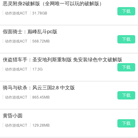
畅运行，推荐使用手柄提升操作体验，支持键盘自定义按键映射，汉
恶灵附身2破解版（全网唯一可以玩的破解版）
化版已适配宽屏显示。
下载
动作游戏ACT
31.78GB
下载安装说明
下载游戏完整汉化包到本地磁盘，确保预留22GB可用空间。
假面骑士：巅峰乱斗pc版
右键点击压缩包，选择"解压到当前文件夹"，路径建议使用纯英文，
下载
动作游戏ACT
568.72MB
避免中文与特殊字符。
解压后运行"Setup.exe"，按照向导完成安装，默认安装路径为
侠盗猎车手：圣安地列斯重制版 免安装绿色中文破解版
C:\Program Files\Mass Effect 2。
下载
动作游戏ACT
17.3G
安装完成后，运行"汉化补丁.exe"，选择安装目录，点击"安装"按钮
完成汉化。
骑马与砍杀：风云三国2.8 中文版
首次启动自动安装必要运行库（DirectX、Visual C++ 2008），请耐
心等待加载完成。
下载
动作游戏ACT
865.45MB
启动游戏后，在主菜单"选项"→"语言"中确认选择"简体中文"，保存
设置后重启游戏。
黄昏小圆
推荐使用手柄游玩，在设置中可调整瞄准灵敏度与按键布局，提升
下载
动作游戏ACT
129.28MB
战斗体验。
玩家评价精选