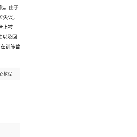
化。由于
位失误，
合上被
性以及回
可在训练营
心教程