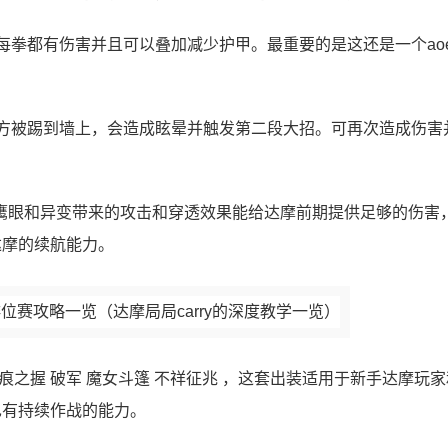
每拳都有伤害并且可以叠加减少护甲。最重要的是这还是一个ao
方被踢到墙上，会造成眩晕并触发第二段大招。可再次造成伤害
夺萃。鹰眼和异变带来的攻击和穿透效果能给达摩前期提供足够的伤害
达摩的续航能力。
冰痕之握 破军 魔女斗篷 不祥征兆 ，这套出装适用于新手达摩玩
也有持续作战的能力。