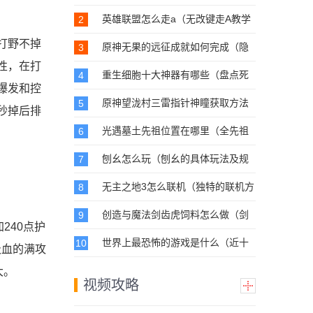
（元气骑士2023新角色新皮肤预
告）
英雄联盟怎么走a（无改键走A教学
2
指南）
打野不掉
原神无果的远征成就如何完成（隐
3
藏成就无果的远征攻略）
性，在打
重生细胞十大神器有哪些（盘点死
4
亡细胞最受欢迎的几种武器）
爆发和控
原神望泷村三雷指针神瞳获取方法
5
秒掉后排
是什么（海袛岛雷神瞳的获取方法
解析）
光遇墓土先祖位置在哪里（全先祖
6
攻略之墓土8个先祖位置）
刨幺怎么玩（刨幺的具体玩法及规
7
则攻略）
无主之地3怎么联机（独特的联机方
8
法一览）
创造与魔法剑齿虎饲料怎么做（剑
9
齿虎和剑齿虎王饲料详细讲解）
240点护
世界上最恐怖的游戏是什么（近十
10
吸血的满攻
年最佳的恐怖游戏汇总）
大。
视频攻略