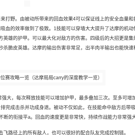
来打野。由被动所带来的回血效果4可以保证线上的安全血量和
吸血的效率做到了极致。1技能可以穿墙大大提升了达摩的机动
方英雄的护甲。可以最大化对敌方的伤害。四级后的大招更是集
秒杀脆皮英雄。达摩的输出伤害非常足，出半肉半输出也能快速
常强大，每次释放技能可以增加护甲，最多叠加三次。至多可增加
后排完成击杀并功成身退。被动不仅如此，在技能命中敌方后带
限不断的衔接平a。回血的速度更是非常快，持续作战能力非常强
击飞路径上的所有敌人，也可以很好的配合队友完成控制链。