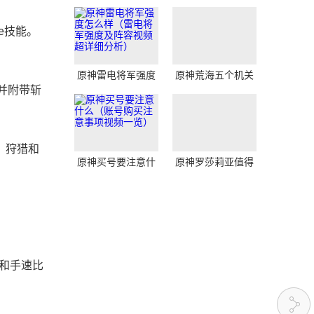
e技能。
原神雷电将军强度
原神荒海五个机关
怎么样（雷电将军
下降水位打乱了怎
并附带斩
强度及阵容视频超
么办（荒海五个机
详细分析）
关下降水位视频攻
略）
，狩猎和
原神买号要注意什
原神罗莎莉亚值得
么（账号购买注意
培养吗（罗莎莉亚
事项视频一览）
全方位解析视频攻
略）
家和手速比