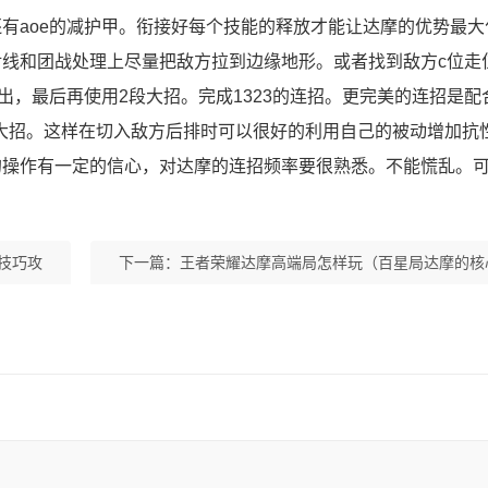
有aoe的减护甲。衔接好每个技能的释放才能让达摩的优势最大
线和团战处理上尽量把敌方拉到边缘地形。或者找到敌方c位走
出，最后再使用2段大招。完成1323的连招。更完美的连招是配
2段大招。这样在切入敌方后排时可以很好的利用自己的被动增加抗
的操作有一定的信心，对达摩的连招频率要很熟悉。不能慌乱。
技巧攻
下一篇：
王者荣耀达摩高端局怎样玩（百星局达摩的核
一览）