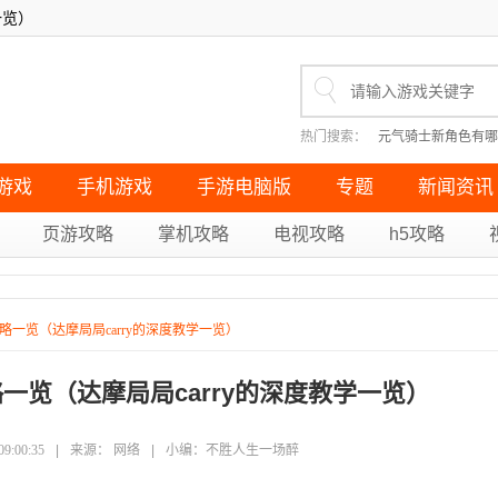
一览）
热门搜索：
元气骑士新角色有哪
英雄联盟怎么走a（无改键走A
原神无果的远征成就如何完成（
重生细胞十大神器有哪些（盘点
游戏
手机游戏
手游电脑版
专题
新闻资讯
页游攻略
掌机攻略
电视攻略
h5攻略
一览（达摩局局carry的深度教学一览）
一览（达摩局局carry的深度教学一览）
:00:35
|
来源：
网络
|
小编：
不胜人生一场醉