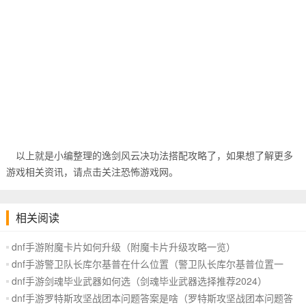
以上就是小编整理的逸剑风云决功法搭配攻略了，如果想了解更多
游戏相关资讯，请点击关注恐怖游戏网。
相关阅读
dnf手游附魔卡片如何升级（附魔卡片升级攻略一览）
dnf手游警卫队长库尔基普在什么位置（警卫队长库尔基普位置一
览）
dnf手游剑魂毕业武器如何选（剑魂毕业武器选择推荐2024）
dnf手游罗特斯攻坚战团本问题答案是啥（罗特斯攻坚战团本问题答