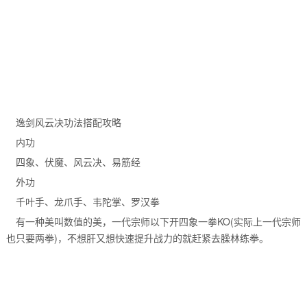
逸剑风云决功法搭配攻略
内功
四象、伏魔、风云决、易筋经
外功
千叶手、龙爪手、韦陀掌、罗汉拳
有一种美叫数值的美，一代宗师以下开四象一拳KO(实际上一代宗师
也只要两拳)，不想肝又想快速提升战力的就赶紧去臊林练拳。