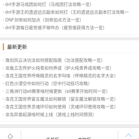
案介绍）
dnf手游马戏团如何打（马戏团打法攻略一览）
dnf手游王的遗迹远古副本如何打（王的遗迹远古副本打法攻略一
览）
DNF剑帝如何加点（剑帝加点方法一览）
dnf手游每日疲劳值不够咋办（疲劳值获得方法一览）
最新更新
逸剑风云决功法如何搭配指南（功法搭配攻略一览）
龙胤立志传炉火纯青如何养成（炉火纯青养成攻略一览）
洛克王国世界呼唤精灵的名字叫啥（呼唤精灵的名字大全）
红色沙漠空中如何行动（空中行动技巧攻略）
三角洲行动s9赛季啥时候更新（s9赛季开始时间一览）
洛克王国世界留言魔法如何解锁（留言魔法解锁攻略一览）
洛克王国世界灵魂环印如何使用（灵魂环印使用攻略一览）
龙岛异兽起源啥时候上线（游戏上线时间预测）