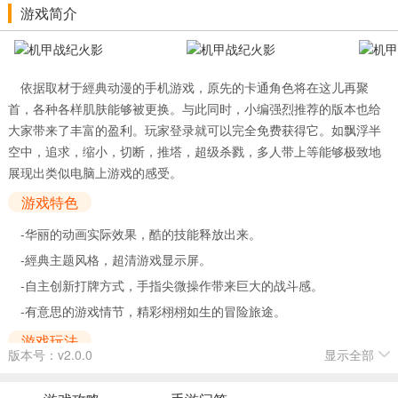
游戏简介
依据取材于經典动漫的手机游戏，原先的卡通角色将在这儿再聚
首，各种各样肌肤能够被更换。与此同时，小编强烈推荐的版本也给
大家带来了丰富的盈利。玩家登录就可以完全免费获得它。如飘浮半
空中，追求，缩小，切断，推塔，超级杀戮，多人带上等能够极致地
展现出类似电脑上游戏的感受。
游戏特色
-华丽的动画实际效果，酷的技能释放出来。
-經典主题风格，超清游戏显示屏。
-自主创新打牌方式，手指尖微操作带来巨大的战斗感。
-有意思的游戏情节，精彩栩栩如生的冒险旅途。
游戏玩法
版本号：v2.0.0
显示全部
1.真真正正的物理意见反馈，超级然料冲击打击
应用虚似双遥杆操纵，等同于主机操作。根据粒子效果的物理模