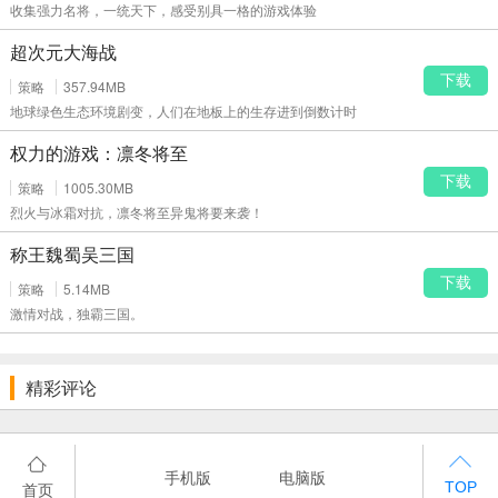
收集强力名将，一统天下，感受别具一格的游戏体验
超次元大海战
下载
策略
357.94MB
地球绿色生态环境剧变，人们在地板上的生存进到倒数计时
权力的游戏：凛冬将至
下载
策略
1005.30MB
烈火与冰霜对抗，凛冬将至异鬼将要来袭！
称王魏蜀吴三国
下载
策略
5.14MB
激情对战，独霸三国。
精彩评论
手机版
电脑版
首页
TOP