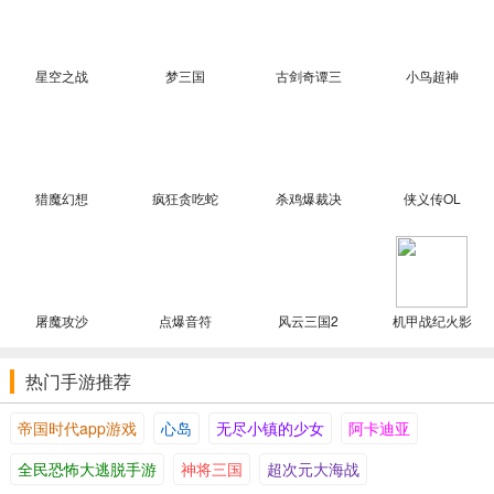
星空之战
梦三国
古剑奇谭三
小鸟超神
猎魔幻想
疯狂贪吃蛇
杀鸡爆裁决
侠义传OL
屠魔攻沙
点爆音符
风云三国2
机甲战纪火影
热门手游推荐
帝国时代app游戏
心岛
无尽小镇的少女
阿卡迪亚
全民恐怖大逃脱手游
神将三国
超次元大海战