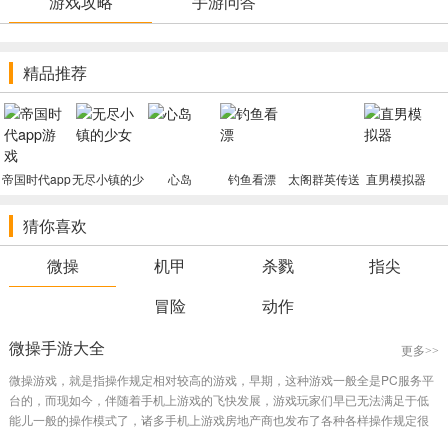
游戏攻略
手游问答
拟，造就一个很酷的铠甲来对抗画面。在感受虚似双遥杆操纵的与此
同时，玩家还能够感受每一个打击动作带来的高品质视觉效果享受。
精品推荐
2.清凉的超重型机甲，手掌心猛烈对抗
玩家能够在重要时刻在0.1秒内换掉各种各样炫酷的超重型机甲。超
重型机甲有着不凡的战斗能力，而且有着十座战场的荣誉。强劲的专
享技能能够一瞬间解决很多的妖怪，并具有逆转乾坤的功效。
帝国时代app
无尽小镇的少
心岛
钓鱼看漂
太阁群英传送
直男模拟器
3.摆脱传统式设定，重设英雄能量
游戏
女
红将千充
英雄仅仅专用工具？不！这儿将是一个完全的颠复，玩家和英雄中
猜你喜欢
间不会再仅仅聘请，反而是一个真真正正的小伙伴，每一个英雄都是
有不逊于主人公的丰富的持续技能，杀戮，宽阔的升职空间和充分发
微操
机甲
杀戮
指尖
挥，让玩家持续探索，打造出自己最強的反叛精英团队。
冒险
动作
4.新的作战系统，运行电子竞赛风潮
带给你最激情的战斗，全新升级的手工制作战斗技能组成模式，丰
微操手游大全
更多>>
富的技能组成，远超你预料的清爽组成，及其尖酸刻薄的杀戮技能。
微操游戏，就是指操作规定相对较高的游戏，早期，这种游戏一般全是PC服务平
我们的目标是一举战胜BOSS返回故乡。
台的，而现如今，伴随着手机上游戏的飞快发展，游戏玩家们早已无法满足于低
能儿一般的操作模式了，诸多手机上游戏房地产商也发布了各种各样操作规定很
高的手机上游戏。文中就是小编整理的微操手游全集，期待大家喜爱。...