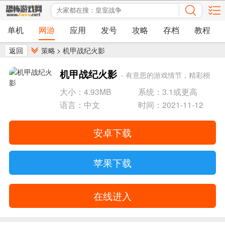
单机
网游
应用
发号
攻略
存档
教程
返回
策略
>
机甲战纪火影
机甲战纪火影
- 有意思的游戏情节，精彩栩
栩如生的冒险旅途
大小：4.93MB
系统：3.1或更高
语言：中文
时间：2021-11-12
安卓下载
苹果下载
在线进入