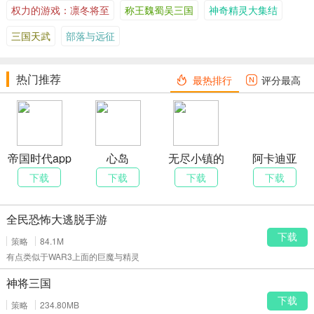
权力的游戏：凛冬将至
称王魏蜀吴三国
神奇精灵大集结
三国天武
部落与远征
热门推荐
最热排行
评分最高
帝国时代app
心岛
无尽小镇的
阿卡迪亚
游戏
少女
下载
下载
下载
下载
全民恐怖大逃脱手游
下载
策略
84.1M
有点类似于WAR3上面的巨魔与精灵
神将三国
下载
策略
234.80MB