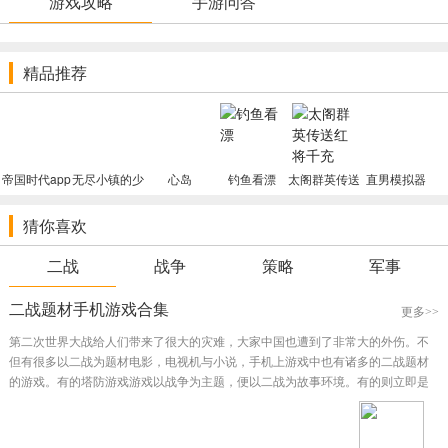
游戏攻略
手游问答
游戏特色
1.多种多样的军种，多种多样的对战专用工具，你都得一一的了
精品推荐
解，才可以更快的作战；
2.协助自己的战士迅速的提高级别，你的整体实力也会暴增，在战
场战斗也更为的酷帅；
3.想要成为老百姓心里的战争英雄，就得智勇双全的去完成多元化
帝国时代app
无尽小镇的少
心岛
钓鱼看漂
太阁群英传送
直男模拟器
的大比拼。
游戏
女
红将千充
猜你喜欢
特别说明
《强悍之途：二战》暂无免费下载，敬请关注！
二战
战争
策略
军事
二战题材手机游戏合集
更多>>
第二次世界大战给人们带来了很大的灾难，大家中国也遭到了非常大的外伤。不
但有很多以二战为题材电影，电视机与小说，手机上游戏中也有诸多的二战题材
的游戏。有的塔防游戏游戏以战争为主题，便以二战为故事环境。有的则立即是
有关二战的策略战棋游戏，用你的游戏来更改二战的过程与结果。下边小编就给
大家实际介绍下二战题材的手机上游戏。...