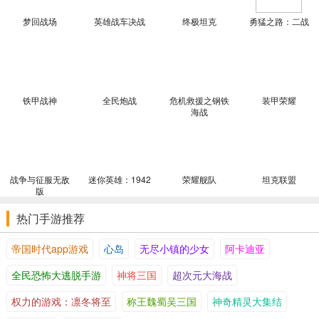
梦回战场
英雄战车决战
终极坦克
勇猛之路：二战
铁甲战神
全民炮战
危机救援之钢铁
装甲荣耀
海战
战争与征服无敌
迷你英雄：1942
荣耀舰队
坦克联盟
版
热门手游推荐
帝国时代app游戏
心岛
无尽小镇的少女
阿卡迪亚
全民恐怖大逃脱手游
神将三国
超次元大海战
权力的游戏：凛冬将至
称王魏蜀吴三国
神奇精灵大集结