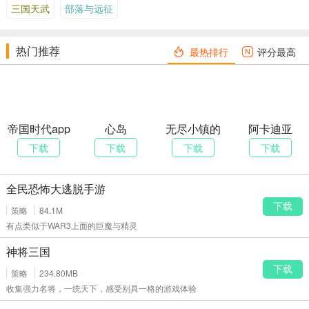
三国天武
部落与远征
热门推荐
最热排行
评分最高
帝国时代app
心岛
无尽小镇的
阿卡迪亚
游戏
少女
下载
下载
下载
下载
全民恐怖大逃脱手游
下载
策略
84.1M
有点类似于WAR3上面的巨魔与精灵
神将三国
下载
策略
234.80MB
收集强力名将，一统天下，感受别具一格的游戏体验