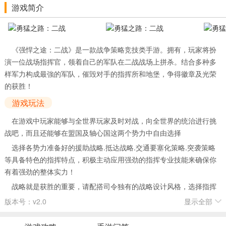
游戏简介
《强悍之途：二战》是一款战争策略竞技类手游。拥有，玩家将扮
演一位战场指挥官，领着自己的军队在二战战场上拼杀。结合多种多
样军力构成最強的军队，催毁对手的指挥所和地堡，争得徽章及光荣
的获胜！
游戏玩法
在游戏中玩家能够与全世界玩家及时对战，向全世界的统治进行挑
战吧，而且还能够在盟国及轴心国这两个势力中自由选择
选择各势力准备好的援助战略.抵达战略.交通要塞化策略.突袭策略
等具备特色的指挥特点，积极主动应用强劲的指挥专业技能来确保你
有着强劲的整体实力！
战略就是获胜的重要，请配搭司令独有的战略设计风格，选择指挥
作战特色，结合多种多样军力构成最強的军队。让我们击败从惟妙惟
版本号：v2.0
显示全部
肖的战场中纷至沓来的敌方，催毁对手的指挥所和地堡，争得徽章及
光荣的获胜吧！