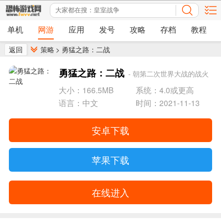
单机
网游
应用
发号
攻略
存档
教程
返回
策略
>
勇猛之路：二战
勇猛之路：二战
- 朝第二次世界大战的战火
前行！
大小：166.5MB
系统：4.0或更高
语言：中文
时间：2021-11-13
安卓下载
苹果下载
在线进入