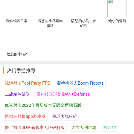
蜘蛛饲养日常
愤怒的小鸟嘉年
愤怒的小鸟：梦
鲍尔的冒险
华版
幻岛
愤怒的小猫2
热门手游推荐
泳池射击Pool Party FPS
轰鸣机器人Boom Robots
二战精英部队
高科技球球防御ANXDefense
像素射击2022年最新版本无限金币钻石版
西部狂野枪app游戏戏
星球大战粉碎
僵尸前线3D最新版本无限破解版
大吉大利吃鸡
东京42