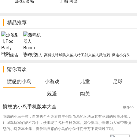
游戏攻略
手游问答
2.高清靓丽的卡通化工艺美术设计风格，享受视觉效果上的舒服与
轻松;魔性十足的闯关玩法，叫你招架不住的手指尖快乐;
精品推荐
3.多类目游戏的多种融合，带给你最致享的游戏感受。难以想象，
漂亮的游戏图型，简易的游戏操纵，便于应用。
游戏特色
1.高清靓丽的卡通化工艺美术设计风格，享受视觉效果上的舒服与
泳池射击
轰鸣机器人
高科技球球防
火柴人特工射
火柴人武装刺
爆走小分队
轻松
Pool Party
Boom
御
击Spy
客
FPS
Robots
ANXDefense
Stickman Mr
2.魔性十足的闯关玩法，叫你招架不住的手指尖快乐
猜你喜欢
bullet
3.多类目游戏的多种融合，带给你最致享的游戏感受
愤怒的小鸟
小游戏
儿童
足球
小编点评
躲避
闯关
1.难以想象，漂亮的游戏图型，简易的游戏操纵，便于应用。
2.不同样子的阻碍物，不同的诸神和动物玩乐，乃至合适少年儿
愤怒的小鸟手机版本大全
更多>>
童。
愤怒的小鸟手游，自发售至今凭着自主创新简易的玩法及其有意思的故事环境，
3.在全部等级的抛掷中，邪恶的boss都务必不成功，并且伴随着球
让游戏玩家们爱不释手，便出现了各种各样版本。如今就由小编来为大家带来愤
的挪动速度加速，难度系数也会提升。
怒的小鸟版本全集，喜爱玩愤怒的小鸟的小伙伴们干万不要错过了哦。...