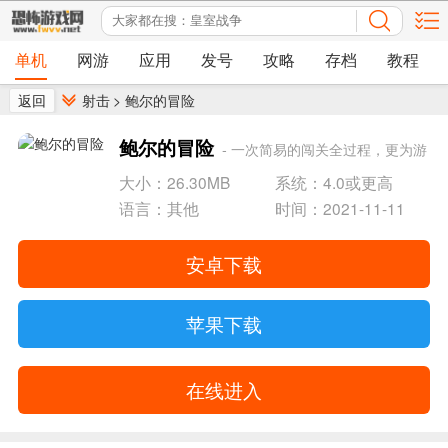
单机
网游
应用
发号
攻略
存档
教程
返回
射击
>
鲍尔的冒险
鲍尔的冒险
- 一次简易的闯关全过程，更为游
戏娱乐的享受闯关快乐。
大小：26.30MB
系统：4.0或更高
语言：其他
时间：2021-11-11
安卓下载
苹果下载
在线进入