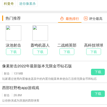
科曼奇
迷你像素杀
热门推荐
最热排行
评分最高
泳池射击
轰鸣机器人
二战精英部
高科技球球
Pool Party
Boom
队
防御
下载
下载
下载
下载
FPS
Robots
ANXDefense
像素射击2022年最新版本无限金币钻石版
下载
射击
131MB
玩家通过使用内置修改器其中的内置功能菜单来使自己活得无限金币和钻石
西部狂野枪app游戏戏
下载
射击
26.8M
让你扮演成为浪漫的西部侠客