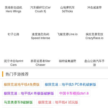
英雄射击战机
汽车碾碎它(Car
山地摩托车
冲击减速带
Hero Wings
Crush It)
3dTricks
钉子公路
速度激烈岛屿
飞艇竞赛Line.io
疯狂竞赛竞技
Speed Intense
CrazyRace.io
Island
泥泞冲击Sprint
群星追逐者Star
福特猛禽越野
盘山公路汽车手
Cars
Chaser
游
热门手游推荐
极限竞速地平线4免费版
极限竞速：地平线5 PC单机破解版
极限竞速：地平线4 终极版破解版
中国卡车模拟cts1.6
马里奥赛车8破解版
极限竞速：地平线4 试玩版