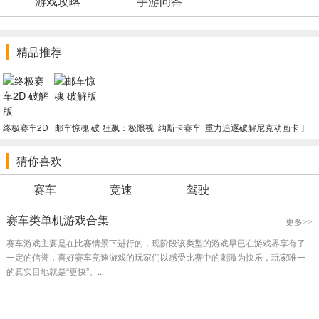
游戏攻略
手游问答
精品推荐
终极赛车2D
邮车惊魂 破
狂飙：极限视
纳斯卡赛车
重力追逐破解
尼克动画卡丁
破解版
解版
界 破解版
21：点燃破
版（完整破解
赛车3：史莱
解版（官方破
内附说明）
姆跑道破解版
猜你喜欢
解内附说明）
（国内唯一破
解版内附说
明）
赛车
竞速
驾驶
赛车类单机游戏合集
更多>>
赛车游戏主要是在比赛情景下进行的，现阶段该类型的游戏早已在游戏界享有了
一定的信誉，喜好赛车竞速游戏的玩家们以感受比赛中的刺激为快乐，玩家唯一
的真实目地就是“更快”。...