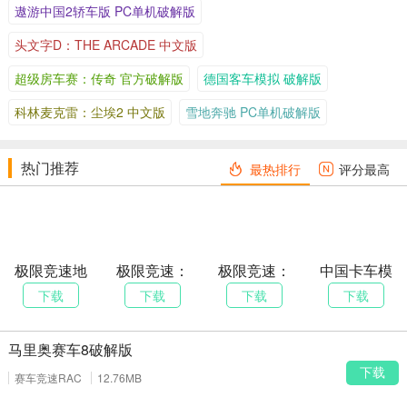
遨游中国2轿车版 PC单机破解版
头文字D：THE ARCADE 中文版
超级房车赛：传奇 官方破解版
德国客车模拟 破解版
科林麦克雷：尘埃2 中文版
雪地奔驰 PC单机破解版
热门推荐
最热排行
评分最高
极限竞速地
极限竞速：
极限竞速：
中国卡车模
平线4免费版
地平线5 PC
地平线4 终极
拟cts1.6
下载
下载
下载
下载
单机破解版
版破解版
马里奥赛车8破解版
下载
赛车竞速RAC
12.76MB