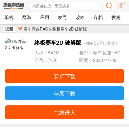
单机
网游
应用
发号
攻略
存档
教程
返回
赛车竞速RAC
>
终极赛车2D 破解版
终极赛车2D 破解版
- 拥有35个比赛关卡
大小：542M
类型：赛车竞速RAC
语言：英文
时间：2024-11-09
安卓下载
苹果下载
在线进入