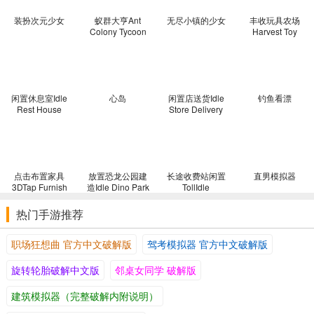
装扮次元少女
蚁群大亨Ant
无尽小镇的少女
丰收玩具农场
Colony Tycoon
Harvest Toy
Farm
闲置休息室Idle
心岛
闲置店送货Idle
钓鱼看漂
Rest House
Store Delivery
点击布置家具
放置恐龙公园建
长途收费站闲置
直男模拟器
3DTap Furnish
造Idle Dino Park
TollIdle
3D
热门手游推荐
职场狂想曲 官方中文破解版
驾考模拟器 官方中文破解版
旋转轮胎破解中文版
邻桌女同学 破解版
建筑模拟器（完整破解内附说明）