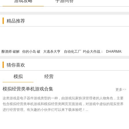
游戏攻略
手游问答
精品推荐
酿酒师 破解
你的小岛 破
大逃杀大亨
自动化工厂
约会大作战：
DHARMA:
版
解版
破解版
破解版
凛绪轮回HD
THE SWAN
破解版
破解版
猜你喜欢
模拟
经营
模拟经营类单机游戏合集
更多>>
这类游戏是电子器件游戏类型的一种，由游戏玩家扮演管理者的人物角色，主要
包含模拟经营类单机游戏和模拟经营类网页页面游戏，对游戏中虚似的现实世界
进行经营管理。有兴趣的小伙伴们可以来下载体验吧！...