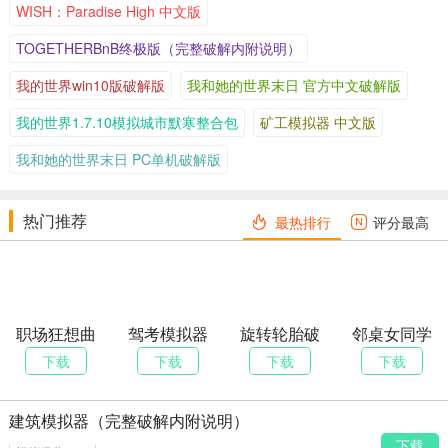
WISH：Paradise High 中文版
TOGETHERBnB终极版（完整破解内附说明）
我的世界win10版破解版
我和她的世界末日 官方中文破解版
我的世界1.7.10模拟城市默寒整合包
矿工模拟器 中文版
我和她的世界末日 PC单机破解版
热门推荐
最热排行
评分最高
职场狂想曲
驾考模拟器
旋转轮胎破
邻桌女同学
官方中文破
官方中文破
解中文版
破解版
下载
下载
下载
下载
解版
解版
建筑模拟器（完整破解内附说明）
下载