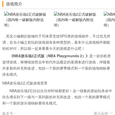
游戏简介
其实小编都比较倾向于写体育竞技SPG类的游戏稿件，不过也无所
谓，在当小编之前玩的游戏就有各种类型的，基本什么游戏稿件都能
轻松对付，所以就一起来看看今天的游戏是什么吧！
《NBA游乐场2正式版（NBA Playgrounds 2）》
是一款街机类
篮球游戏，将继续按照去年初代作品奠定的基调来进行游戏，伴随着
许多新的补充和改进，包括一个新的赛季模式和一个新的场地锦标赛
排名模式。
NBA游乐场2正式版游戏背景
NBA游乐场2它比以往任何时候都更好！这一续集的原始扣杀命中
街头博乐到下一级与一系列新的补充和改进，包括一个新的赛季模式
和一个新的游乐场锦标赛排名模式。
NBA游乐场2正式版游戏特色
版本号：
显示全部