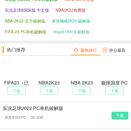
实况足球8国际版 中文版
NBA2K22免费版
NBA 2K22 官方破解版
麦登橄榄球23 破解版
FIFA 23 PC单机破解版
nba2k19中文破解版
热门推荐
最热排行
评分最高
FIFA23（已
NBA2K23
NBA 2K23
极限国度 PC
破解内附说
PC单机破解
官方破解版
单机破解版
下载
下载
下载
下载
明）
版
实况足球2022 PC单机破解版
下载
体育竞技SPG
26.3GB