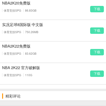
NBA2K20免费版
下载
体育竞技SPG
86.83GB
实况足球8国际版 中文版
下载
体育竞技SPG
750.26MB
NBA2K22免费版
下载
体育竞技SPG
83.62GB
NBA 2K22 官方破解版
下载
体育竞技SPG
110G
精彩评论