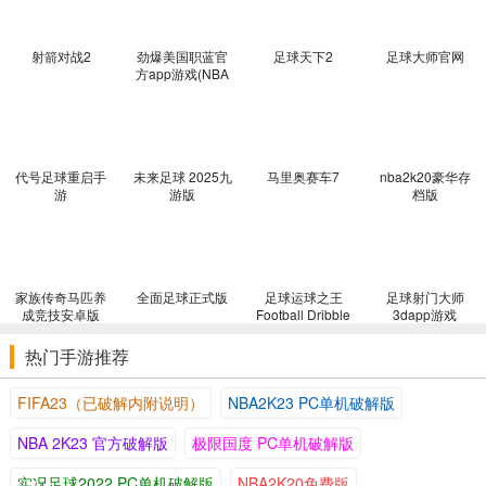
射箭对战2
劲爆美国职蓝官
足球天下2
足球大师官网
方app游戏(NBA
LIVE)
代号足球重启手
未来足球 2025九
马里奥赛车7
nba2k20豪华存
游
游版
档版
家族传奇马匹养
全面足球正式版
足球运球之王
足球射门大师
成竞技安卓版
Football Dribble
3dapp游戏
热门手游推荐
FIFA23（已破解内附说明）
NBA2K23 PC单机破解版
NBA 2K23 官方破解版
极限国度 PC单机破解版
实况足球2022 PC单机破解版
NBA2K20免费版