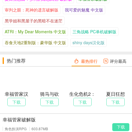
审判之眼：死神的遗言破解版
我可爱的魅魔 中文版
新职业要素
黑学姐和黑屋子的黑暗不在迷茫
本作作为原作的优化升级版本，也是添加了新职业机械工匠，还有
一些新的元素。
ATRI：My Dear Moments 中文版
三角战略 PC单机破解版
迷宫设计
吞食天地2重制版：豪华版 中文版
shiny days汉化版
有10个风格迥异的迷宫，而且迷宫的难度不算太低。
版本更新
热门推荐
最热排行
评分最高
■实装新功能「自动跳略 」
本作有自动进行在单一回合所选行动的「高速战斗」，以及能自动
选择上一回合所选行动的「重复」功能。
此次新增了自动进行所选行动至战斗结束为止的「自动跳略」功
幸福管家汉
骑马与砍
生化危机2：
夏日狂想
能。
化版
杀：先辈的
重制版破解
曲：乡间的
下载
下载
下载
下载
战争 中文版
版
难忘回忆 破
此外， 自动跳略功能在主动解除前将持续至下一场战斗，练等及收
解版
集道具将更轻松。
幸福管家破解版
■关于在《配置设定》变更指派给按键与按钮操作后显示的操作提示
下载
角色扮演RPG
603.87MB
改善了先前公告的「配置设定」中变更键盘/控制器操作设定后，游