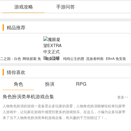
游戏攻略
手游问答
精品推荐
【恐怖游戏网】《魔眼凝望EXTRA》发售预告片
二之国：白色
网络探索 免
魔眼凝望
纯纯公主的唇
流放者柯南
EthrA 免安装
圣灰的女王
安装绿色中文
EXTRA 中文
唇:无瑕王女
免安装联机中
绿色版（国内
常见问题
汉化pc单机
版（全网唯一
正式版（已破
的快乐课程
文版（全网唯
唯一破解版内
猜你喜欢
完全版（完全
破解版内附说
解内附说明）
免安装绿色中
一破解版内附
附说明）
魔眼凝望EXTRA成就有什么？
破解内附说
明）
文版（官方破
说明）
明）
解内附说明）
魔眼凝望EXTRA成就共有42项成就
角色
扮演
RPG
具体成就解锁方法请点击
>>>《魔眼凝望EXTRA》游戏成就奖杯一
角色扮演类单机游戏合集
更多>>
览
人物角色扮演的游戏一直备受众多玩家的喜爱，人物角色扮演能够轻松将玩家带
入游戏中，让玩家在游戏中感受到更多的游戏快乐。在这儿，小编为众多玩家带
游戏玩法
来了当下人物角色扮演类单机游戏合集，有兴趣的千万别错过了！...
伙伴招募