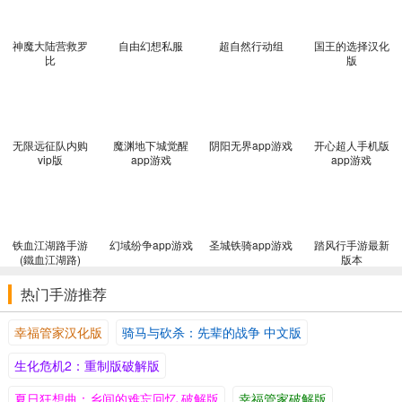
主角是一个赏金猎人，可以在酒馆招募自己的同伴，组建特殊的队
伍。
神魔大陆营救罗
自由幻想私服
超自然行动组
国王的选择汉化
地图探索
比
版
每个迷宫对应不同属性的恶魔，准备好就冲进去探索吧。
回合制玩法
无限远征队内购
魔渊地下城觉醒
阴阳无界app游戏
开心超人手机版
vip版
app游戏
app游戏
采用经典的回合制战斗玩法，队伍分前后排，武器有攻击距离等设
定。
道具使用
所有角色都可以使用道具，这些道具可能会改变战斗的形势。
铁血江湖路手游
幻域纷争app游戏
圣城铁骑app游戏
踏风行手游最新
(鐵血江湖路)
版本
游戏特色
热门手游推荐
立绘精美
人物立绘丰富多样，可以让你感受到角色的独特魅力。
幸福管家汉化版
骑马与砍杀：先辈的战争 中文版
高速战斗
生化危机2：重制版破解版
加入了可选的高速战斗模式，不仅保留上一次的技能设定，还能加
速战斗。
夏日狂想曲：乡间的难忘回忆 破解版
幸福管家破解版