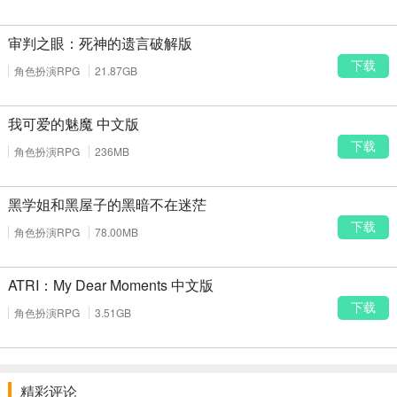
戏内仍会显示预设的各种操作提示，不会应用变更后的内容的状况，
此更新后， 更改设定后的内容能反映在游戏内的各种操作提示。
审判之眼：死神的遗言破解版
此外, 在此更新后， 控制器操作的设置会恢复为初期设置， 要请您
下载
角色扮演RPG
21.87GB
重新设定。
■错误修正
我可爱的魅魔 中文版
修正了在特定条件下道具会消失的现象
下载
角色扮演RPG
236MB
小编平常推荐给大家的游戏，其实大部分也只是达到及格线，想要
真的达到某种让人大叫卧槽的程度，可能一个月才能碰到那么几款
吧。相信大多数人的感受而言，也是如此，只能慢慢来咯。
黑学姐和黑屋子的黑暗不在迷茫
下载
角色扮演RPG
78.00MB
ATRI：My Dear Moments 中文版
下载
角色扮演RPG
3.51GB
精彩评论