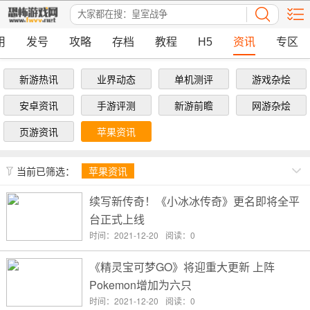
用
发号
攻略
存档
教程
H5
资讯
专区
新游热讯
业界动态
单机测评
游戏杂烩
安卓资讯
手游评测
新游前瞻
网游杂烩
页游资讯
苹果资讯
当前已筛选：
苹果资讯
续写新传奇！《小冰冰传奇》更名即将全平
台正式上线
时间：2021-12-20
阅读：0
《精灵宝可梦GO》将迎重大更新 上阵
Pokemon增加为六只
时间：2021-12-20
阅读：0