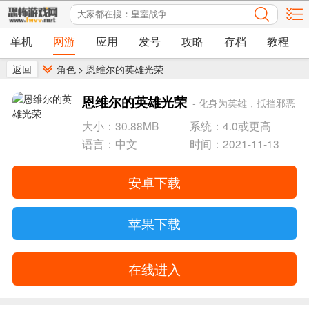
单机
网游
应用
发号
攻略
存档
教程
返回
角色
>
恩维尔的英雄光荣
恩维尔的英雄光荣
- 化身为英雄，抵挡邪恶
魔鬼
大小：30.88MB
系统：4.0或更高
语言：中文
时间：2021-11-13
安卓下载
苹果下载
在线进入