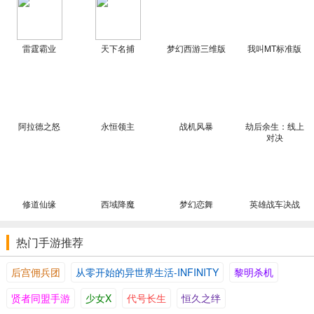
感兴趣的用户可以自主挑选下载。...
雷霆霸业
天下名捕
梦幻西游三维版
我叫MT标准版
阿拉德之怒
永恒领主
战机风暴
劫后余生：线上
对决
修道仙缘
西域降魔
梦幻恋舞
英雄战车决战
热门手游推荐
后宫佣兵团
从零开始的异世界生活-INFINITY
黎明杀机
贤者同盟手游
少女X
代号长生
恒久之绊