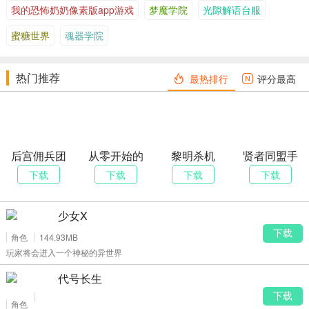
我的恐怖奶奶像素版app游戏
梦魔学院
光隙解语台服
蜜糖世界
魂器学院
热门推荐
最热排行
评分最高
后宫佣兵团
从零开始的
黎明杀机
贤者同盟手
异世界生活-
游
下载
下载
下载
下载
INFINITY
少女X
下载
角色
144.93MB
玩家将会进入一个神秘的异世界
代号长生
下载
角色