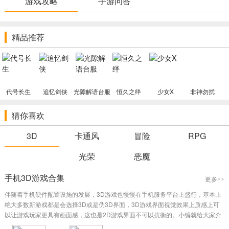
游戏攻略
手游问答
装备。
精品推荐
代号长生
追忆剑侠
光隙解语台服
恒久之绊
少女X
非神勿扰
猜你喜欢
3D
卡通风
冒险
RPG
光荣
恶魔
手机3D游戏合集
更多>>
伴随着手机硬件配置设施的发展，3D游戏也慢慢在手机服务平台上盛行，基本上
绝大多数新游戏都是会选择3D或是伪3D界面，3D游戏界面视觉效果上质感上可
以让游戏玩家更具有画面感，这也是2D游戏界面不可以抗衡的。小编就给大家介
绍下手机3D游戏有什么吧。这种3D游戏包括了手机网络游戏与手机单机游戏，有