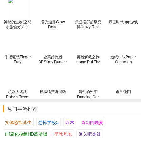
战，给你愉快的游戏感受
3.经典的横版闯关冒险手游，古尼历险记电影2手游拥有 经典的清晰
神秘的生物(空想
发光道路Glow
疯狂投掷超级变
帝国时代app游戏
度游戏设计风格，大量的关卡设计，古尼历险记电影2游戏极高自由度
水族館ガチャ)
Road
异Crazy Toss
的玩法模式，畅快感受闯关的快乐
Super Mutate
4.十分有趣的冒险手游，在游戏中你是一位勇士，由于恶魔的来
临，世间的和平被毁坏，因此作为勇士你务必去解决恶魔，在你冒险
的中途会碰到许多不同的阻碍物和圈套，经典的清晰度闯关玩法，拿
手指狂怒Finger
史莱姆跑者
英雄解救之旅
造纸中队Paper
Fury
3DSlimy Runner
Home Put The
Squadron
出你的武器装备，解决更多的对手，每一个关卡全是用心设计的，丰
3D
Pin
富的游戏內容，赶快来免费下载
5.十分好玩儿的复古风格冒险游戏，变为最强有力的阿卡丽在与众
不同的世界中开始全新升级的冒险，宛如恶魔城一样的精彩关卡设计
机器人塔战
模拟狼荒野捕猎
舞动的汽车
点阵谜图
和痛快的操作搏斗玩法带来自主创新而独具特色的游戏闪光点
Robots Tower
Dancing Car
Battle
热门手游推荐
实体恐怖逃生
恐怖学校5
匠木
奇幻的晚宴
fnf腐化模组HD高清版
星球基地
通关吧英雄