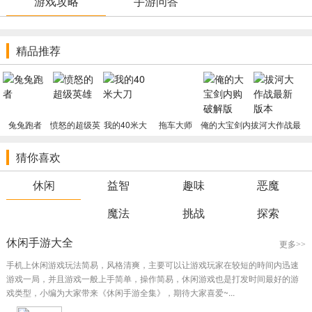
游戏攻略
手游问答
老总rush模式。
古尼历险记2游戏特色
精品推荐
1.能够自由选择不同的装备和专业技能，选择合适自己的战斗，充
分发挥自己的优点，十分丰富的內容，高可玩度，十分冒险
2.角色能够选择的机器设备选择多种多样，有着剑，斧，魔杖，
弓，魔法书，盔甲，帽子等
兔兔跑者
愤怒的超级英
我的40米大
拖车大师
俺的大宝剑内
拔河大作战最
雄
刀
购破解版
新版本
3.一款有关于勇士与恶魔作战为主题风格的地下城与勇士类动作冒
险闯关游戏
猜你喜欢
4.神密的小精灵系统，是超越归档的存在
休闲
益智
趣味
恶魔
5.选用地下城与勇士为游戏主题打造出的世界，玩家持续的进行各
种各样的冒险及其挑战
魔法
挑战
探索
小编点评
休闲手游大全
更多>>
1.十分具备挑战性的冒险解谜游戏，在游戏中你可能会碰到各种各
手机上休闲游戏玩法简易，风格清爽，主要可以让游戏玩家在较短的時间内迅速
样有挑战的BOSS，在这儿，玩家将化身一名勇士，因此你需要持续提
游戏一局，并且游戏一般上手简单，操作简易，休闲游戏也是打发时间最好的游
高自己的整体实力
戏类型，小编为大家带来《休闲手游全集》，期待大家喜爱~...
2.丰富精彩的游戏情景，细腻的游戏画面，诸多的Boss等着你挑