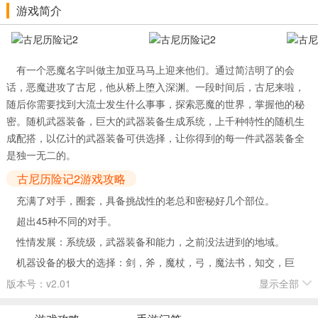
游戏简介
有一个恶魔名字叫做主加亚马马上迎来他们。通过简洁明了的会
话，恶魔进攻了古尼，他从桥上堕入深渊。一段时间后，古尼来啦，
随后你需要找到大流士发生什么事事，探索恶魔的世界，掌握他的秘
密。随机武器装备，巨大的武器装备生成系统，上千种特性的随机生
成配搭，以亿计的武器装备可供选择，让你得到的每一件武器装备全
是独一无二的。
古尼历险记2游戏攻略
充满了对手，圈套，具备挑战性的老总和密秘好几个部位。
超出45种不同的对手。
性情发展：系统级，武器装备和能力，之前没法进到的地域。
机器设备的极大的选择：剑，斧，魔杖，弓，魔法书，知交，巨
盾，盔甲，帽子等集的化学物质和成份的机器设备和药物的生产制
版本号：v2.01
显示全部
造。
额外任务。