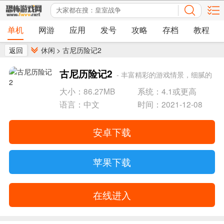
单机
网游
应用
发号
攻略
存档
教程
返回
休闲
>
古尼历险记2
古尼历险记2
- 丰富精彩的游戏情景，细腻的
游戏画面
大小：86.27MB
系统：4.1或更高
语言：中文
时间：2021-12-08
安卓下载
苹果下载
在线进入