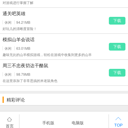
对游戏进行掌握了解
通关吧英雄
下载
休闲
94.21MB
好玩儿的清晰度冒险！
模拟山羊会说话
下载
休闲
63.01MB
趣味无比的山羊模拟游戏，轻松在游戏中收集到更多的山羊
周三不忠夜切达干酪鼠
下载
休闲
98.79MB
在这里添加了非常恶搞的米老鼠角色
精彩评论
手机版
电脑版
首页
TOP