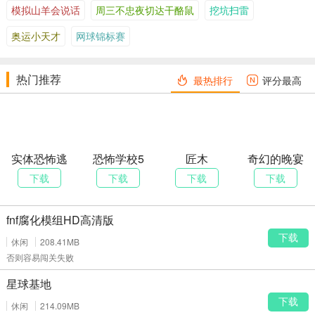
模拟山羊会说话
周三不忠夜切达干酪鼠
挖坑扫雷
奥运小天才
网球锦标赛
热门推荐
最热排行
评分最高
实体恐怖逃
恐怖学校5
匠木
奇幻的晚宴
生
下载
下载
下载
下载
fnf腐化模组HD高清版
下载
休闲
208.41MB
否则容易闯关失败
星球基地
下载
休闲
214.09MB