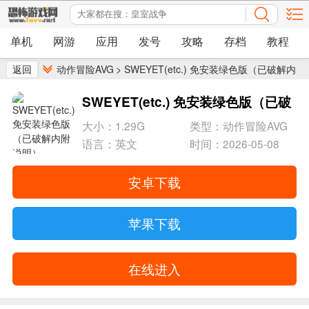
单机
网游
应用
发号
攻略
存档
教程
返回
动作冒险AVG
>
SWEYET(etc.) 免安装绿色版（已破解内
附说明）
SWEYET(etc.) 免安装绿色版（已破
解内附说明）
- 它利用了可选的眼球追踪技
大小：1.29G
类型：动作冒险AVG
语言：英文
时间：2026-05-08
术
安卓下载
苹果下载
在线进入