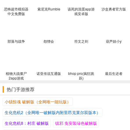
恐怖超市模拟器
索尼克Rumble
该死的混蛋app游
沙盒勇者官方版
中文免费版
戏安卓版
部落与战争
怨憎会
符文之剑
葫芦娃小y
植物大战僵尸
诺亚传说互通版
bhop pro(疯狂跳
最后生还者
2app游戏
跃)
热门手游推荐
小镇惊魂 破解版（全网唯一能玩版）
生化危机2（全网唯一破解版内附里昂克莱尔双版本）
生化危机8：村庄 破解版
镇邪 免安装绿色破解版