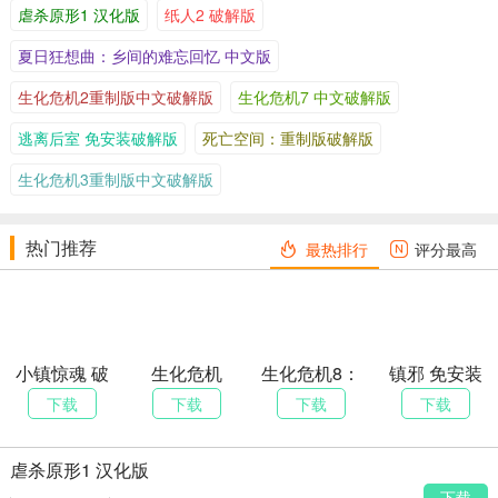
虐杀原形1 汉化版
纸人2 破解版
夏日狂想曲：乡间的难忘回忆 中文版
生化危机2重制版中文破解版
生化危机7 中文破解版
逃离后室 免安装破解版
死亡空间：重制版破解版
生化危机3重制版中文破解版
热门推荐
最热排行
评分最高
小镇惊魂 破
生化危机
生化危机8：
镇邪 免安装
解版（全网
2（全网唯一
村庄 破解版
绿色破解版
下载
下载
下载
下载
唯一能玩
破解版内附
版）
里昂克莱尔
双版本）
虐杀原形1 汉化版
下载