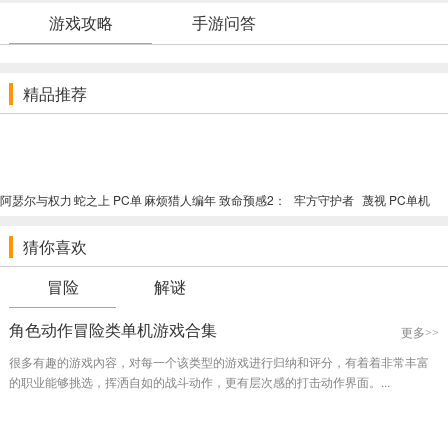
关系以及对“控制”的预期。
游戏攻略
手游问答
在《SWEYET》中，玩家将遇到并帮助居住在这些世界中的独特角
色，发现隐藏在梦境中的联系。帮助这些角色可能会得到他们的回
精品推荐
报，为玩家的旅程增添额外的深度和复杂性。
这款游戏是对传统游戏控制和玩家预期的一次挑战，它鼓励玩家以
全新的方式体验和互动游戏世界。《SWEYET》承诺为玩家提供一个
阿瑟尔与权力
蛇之上 PC单
麻烦猎人编年
致命预感2：
牢方守护者
蔑视 PC单机
匕首 PC单机
机破解版（完
史：被盗的信
伪装的祝福
PC单机破解
破解版（完全
充满惊喜和探索的旅程，希望不久的将来能与玩家见面。
破解版（完整
整破解内附说
条 PC单机破
PC单机破解
版（全网唯一
破解内附说
猜你喜欢
破解内附说
明）
解版（官方破
版（官方破解
破解版内附说
明）
明）
解内附说明）
内附说明）
明）
现在游戏的竞争非常强烈，同一天，可能上线三四款游戏，一个月
冒险
解谜
就是几十款游戏，竞争力稍微差一点，可能分分钟就被打下去。相信
大家都有这种感觉，所以好游戏是真的难找啊。
角色动作冒险类单机游戏合集
更多>>
很多有趣的游戏內容，对每一个该类型的游戏进行归纳和评分，有着着非常丰富
的职业能够挑选，挥洒自如的战斗动作，更有层次感的打击动作界面。...