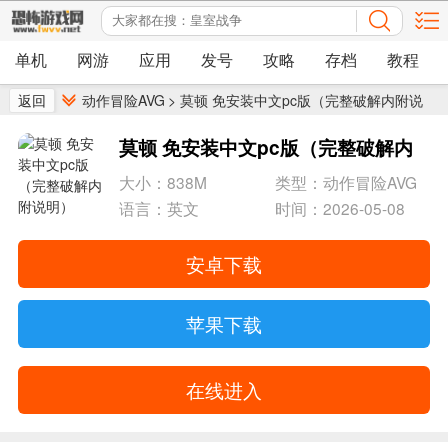
单机
网游
应用
发号
攻略
存档
教程
返回
动作冒险AVG
>
莫顿 免安装中文pc版（完整破解内附说
明）
莫顿 免安装中文pc版（完整破解内
附说明）
- 而在你下班回家的时候
大小：838M
类型：动作冒险AVG
语言：英文
时间：2026-05-08
安卓下载
苹果下载
在线进入