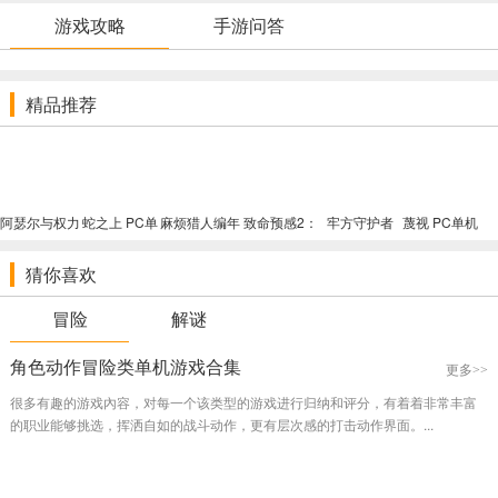
游戏攻略
手游问答
西。
躲避莫顿
精品推荐
莫顿是一个复仇的怨灵，她喜欢玩捉迷藏的游戏，要时刻保持警
惕。
剧情推进
围绕着主角的遭遇以及与莫顿之间的纠葛展开，拥有多个剧情分
阿瑟尔与权力
蛇之上 PC单
麻烦猎人编年
致命预感2：
牢方守护者
蔑视 PC单机
匕首 PC单机
支。
机破解版（完
史：被盗的信
伪装的祝福
PC单机破解
破解版（完全
破解版（完整
整破解内附说
条 PC单机破
PC单机破解
版（全网唯一
破解内附说
猜你喜欢
破解内附说
明）
解版（官方破
版（官方破解
破解版内附说
明）
游戏特色
明）
解内附说明）
内附说明）
明）
阴暗画面
冒险
解谜
环境色调非常阴暗，场景的光影效果也设计得恰到好处，营造出一
角色动作冒险类单机游戏合集
种压抑、恐怖的氛围。
更多>>
很多有趣的游戏內容，对每一个该类型的游戏进行归纳和评分，有着着非常丰富
音效惊悚
的职业能够挑选，挥洒自如的战斗动作，更有层次感的打击动作界面。...
搭配恐怖的音效，不经意间响起，会让你的心跳加速。