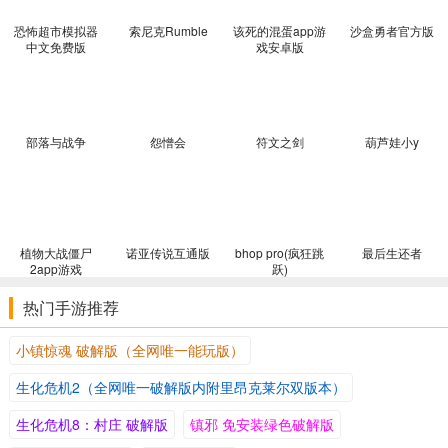
设定独特
以复仇怨灵莫顿的捉迷藏游戏为核心，不过这个代价是死亡。
恐怖超市模拟器
索尼克Rumble
该死的混蛋app游
沙盒勇者官方版
中文免费版
戏安卓版
心理压力
本作在心理上给玩家带来了巨大的压力，一定不要被吓到哦。
现在很多游戏的优化感觉都不错，今天测试的好几款以为会非常消
耗配置，但是真实测试过后，才发觉其实也不怎么消耗配置。相信这
部落与战争
怨憎会
符文之剑
葫芦娃小y
应该是厂商对游戏优化的功劳了。
植物大战僵尸
诺亚传说互通版
bhop pro(疯狂跳
最后生还者
2app游戏
跃)
热门手游推荐
小镇惊魂 破解版（全网唯一能玩版）
生化危机2（全网唯一破解版内附里昂克莱尔双版本）
生化危机8：村庄 破解版
镇邪 免安装绿色破解版