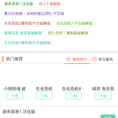
虐杀原形1 汉化版
纸人2 破解版
夏日狂想曲：乡间的难忘回忆 中文版
生化危机2重制版中文破解版
生化危机7 中文破解版
逃离后室 免安装破解版
死亡空间：重制版破解版
生化危机3重制版中文破解版
热门推荐
最热排行
评分最高
小镇惊魂 破
生化危机
生化危机8：
镇邪 免安装
解版（全网
2（全网唯一
村庄 破解版
绿色破解版
下载
下载
下载
下载
唯一能玩
破解版内附
版）
里昂克莱尔
双版本）
虐杀原形1 汉化版
下载