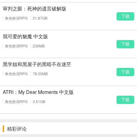
止游戏无法运行。
审判之眼：死神的遗言破解版
运行“Setup.exe”，按向导完成安装，可自定义英文安装路径。
下载
角色扮演RPG
21.87GB
运行升级档完成版本更新，修复bug，提升现代系统兼容性。
运行内核汉化补丁，选择安装目录完成汉化，修复乱码问题。
我可爱的魅魔 中文版
首次启动将自动安装必要运行库，耐心等待，切勿中途关闭。
下载
角色扮演RPG
236MB
启动器选择简体中文，保存设置后启动，支持Steam云同步存档，
推荐安装高清纹理MOD。
黑学姐和黑屋子的黑暗不在迷茫
玩家评价精选
下载
角色扮演RPG
78.00MB
“《辐射：新维加斯》是我心中最好的RPG，剧情深度、角色塑造与
道德抉择远超同期作品，DLC更是神来之笔，《孤独之路》结局令人
ATRI：My Dear Moments 中文版
沉思。”—— Steam玩家「莫哈维信使」，游戏时长427小时
下载
角色扮演RPG
3.51GB
“硬核模式还原真实废土生存，武器改装可玩性极高，汉化版翻译精
准，完全不影响沉浸感，是辐射系列的巅峰之作。”—— NGA玩家社
区用户「新加州游骑兵」
更新日志
精彩评论
汉化版v6.0.0（2025年12月20日）
：修复Windows 11兼容性，优