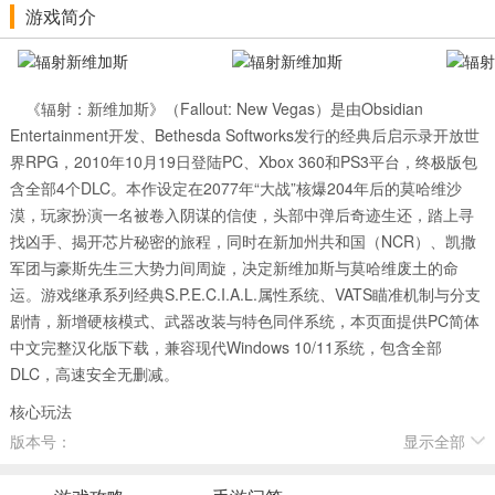
游戏简介
《辐射：新维加斯》（Fallout: New Vegas）是由Obsidian
Entertainment开发、Bethesda Softworks发行的经典后启示录开放世
界RPG，2010年10月19日登陆PC、Xbox 360和PS3平台，终极版包
含全部4个DLC。本作设定在2077年“大战”核爆204年后的莫哈维沙
漠，玩家扮演一名被卷入阴谋的信使，头部中弹后奇迹生还，踏上寻
找凶手、揭开芯片秘密的旅程，同时在新加州共和国（NCR）、凯撒
军团与豪斯先生三大势力间周旋，决定新维加斯与莫哈维废土的命
运。游戏继承系列经典S.P.E.C.I.A.L.属性系统、VATS瞄准机制与分支
剧情，新增硬核模式、武器改装与特色同伴系统，本页面提供PC简体
中文完整汉化版下载，兼容现代Windows 10/11系统，包含全部
DLC，高速安全无删减。
核心玩法
版本号：
显示全部
游戏以高自由度RPG为核心，玩家可自由塑造角色，探索辐射后的
莫哈维废土，通过对话、战斗与潜行完成任务，影响势力平衡与最终