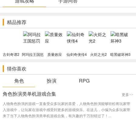
游戏攻略
手游问答
结局。
角色创建与成长
：采用经典S.P.E.C.I.A.L.属性系统，决定角色基础
能力；100+种Perk技能每2级解锁1个，可塑造独特玩法风格；13种核
精品推荐
心技能通过使用升级，解锁特殊对话与任务解决方案。
战斗与VATS系统
：实时战斗结合VATS辅助瞄准系统，可暂停瞄准
敌人特定部位，消耗行动点发动精准攻击；武器种类丰富，涵盖常规
枪械、能量武器、近战武器与投掷武器，新增改装系统可添加配件提
古剑奇谭2
升性能；可选硬核模式，需管理饥饿、口渴、睡眠与伤口感染，体验
阿玛拉王国惩
质量效应
仙剑奇侠传4
火炬之光2
暗黑破坏神3
罚
真实废土生存。
猜你喜欢
同伴系统
：8名可招募同伴各有独特背景与专属任务，提供特殊Perk
加成，可自定义装备与战斗指令；对话选择影响同伴忠诚度，高低忠
角色
扮演
RPG
诚度会触发不同互动效果，甚至导致同伴离队。
角色扮演类单机游戏合集
开放世界探索
：莫哈维废土面积达16平方公里，包含新维加斯大
更多>>
道、胡佛大坝等标志性地点，动态天气增强沉浸感；任务设计高度自
人物角色扮演的游戏一直备受众多玩家的喜爱，人物角色扮演能够轻松将玩家带
由，同一任务多种解决方案，三大主要势力与多个次要势力相互制
入游戏中，让玩家在游戏中感受到更多的游戏快乐。在这儿，小编为众多玩家带
衡，玩家抉择决定最终统治格局。
来了当下人物角色扮演类单机游戏合集，有兴趣的千万别错过了！...
游戏特色亮点
深度剧情与道德抉择
：由《辐射2》核心团队打造，剧情充满黑色幽