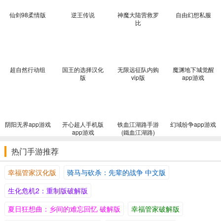
默与社会讽刺，4种完全不同结局、10+种分支结局，被誉为“RPG叙
仙剑98柔情版
逆王传说
神魔大陆营救罗
自由幻想私服
事巅峰”。
比
高自由度体验
：废土探索无强制引导，隐藏任务与秘密宝藏遍布各
地，细节展现辐射世界的荒诞与残酷。
硬核生存与丰富DLC
：硬核模式引入真实生存要素，适合核心玩
超自然行动组
国王的选择汉化
无限远征队内购
魔渊地下城觉醒
家；4个大型DLC拓展游戏时长30+小时，剧情与本体完美串联，补全
版
vip版
app游戏
世界观。
MOD支持活跃
：支持高清纹理、新任务等丰富MOD，社区持续更
新，延长游戏寿命，打造个性化体验。
阴阳无界app游戏
开心超人手机版
铁血江湖路手游
幻域纷争app游戏
配置要求
app游戏
(鐵血江湖路)
配置项
最低配置
推荐配置
热门手游推荐
Windows XP SP3 / Vis
幸福管家汉化版
骑马与砍杀：先辈的战争 中文版
操作系统
Windows 10/11 64位
ta SP2 / Windows 7
生化危机2：重制版破解版
Intel Core 2 Duo 2.4G
Intel Pentium 4 2.8GH
夏日狂想曲：乡间的难忘回忆 破解版
幸福管家破解版
处理器
Hz / AMD Athlon 64 X