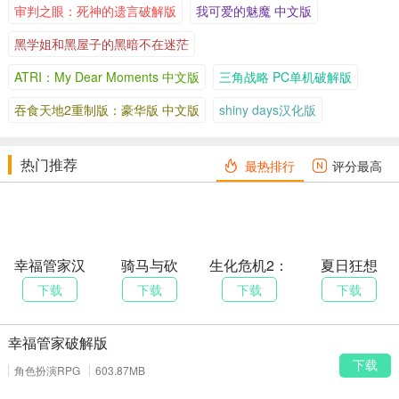
z / AMD Athlon 4000+
审判之眼：死神的遗言破解版
我可爱的魅魔 中文版
2 5200+
黑学姐和黑屋子的黑暗不在迷茫
1GB RAM（Vista需2G
内存
4GB RAM
ATRI：My Dear Moments 中文版
三角战略 PC单机破解版
B）
吞食天地2重制版：豪华版 中文版
shiny days汉化版
NVIDIA GeForce 6600
NVIDIA GeForce GTX
显卡
GT 128MB / ATI Rade
260 / AMD Radeon H
热门推荐
最热排行
评分最高
on X1300 256MB
D 4850 512MB
存储空间
10GB可用空间
20GB SSD可用空间
DirectX
9.0c
10
幸福管家汉
骑马与砍
生化危机2：
夏日狂想
数据来源：Bethesda官方配置要求，支持NVIDIA PhysX物理加速，
化版
杀：先辈的
重制版破解
曲：乡间的
下载
下载
下载
下载
战争 中文版
版
难忘回忆 破
推荐使用手柄提升体验，汉化版已适配宽屏显示。
解版
下载安装说明
幸福管家破解版
下载游戏完整汉化包（含终极版本体+全部DLC+高清纹理补丁），
下载
角色扮演RPG
603.87MB
预留20GB可用空间，建议NTFS格式分区。
右键解压压缩包，路径需纯英文，避免中文、空格与特殊字符，防